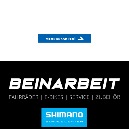
Mit unserem CO
-Rechner kannst du einfach und
2
schnell den CO
-Ausstoß deines Autos berechnen
2
und mit dem Fahrradfahren vergleichen.
MEHR ERFAHREN!