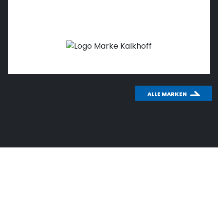
ALLE MARKEN
WICHTIGES THEMA: CO
2
Wusstest du schon, wie effektiv das
Fahrradfahren für unsere Umwelt ist?